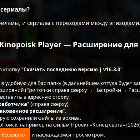
 сериалы?
фильмы, и сериалы с переходами между эпизодами
Kinopoisk Player — Расширение дл
а кнопку "
Скачать последнюю версию | v16.3.0
".
в удобную для Вас папку (в дальнейшем оттуда будет за
асширений (Три точки справа сверху → Настройки → Рас
вставить в адресную строку.
работчика
" (справа сверху).
пакованное расширение
".
орую сохранили файлы из архива.
ноПоиск, например на фильм
Проект «Конец света» (2026
и наслаждаемся просмотром.