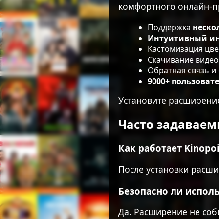
комфортного онлайн-пр
Поддержка
неско
Интуитивный ин
Кастомизация цве
Скачивание видео
Обратная связь и 
9000+ пользоват
Установите расширение
Часто задаваем
Как работает Kinopoi
После установки расши
Безопасно ли испол
Да. Расширение не соб