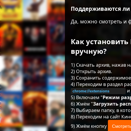
Поддерживаются ли
Да, можно смотреть и 
Как установить 
вручную?
1) Скачать архив, нажав н
2) Открыть архив.
3) Сохранить содержимое 
4) Переходим в раздел р
и 
5) Включаем "
Режим раз
6) Жмём "
Загрузить рас
7) Выбираем папку, в кот
8) Переходим на сайт Ки
9) Жмём кнопку