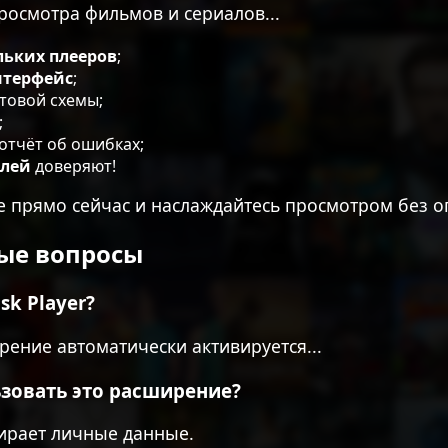
осмотра фильмов и сериалов...
льких плееров
;
терфейс
;
товой схемы;
;
отчёт об ошибках;
елей
доверяют!
 прямо сейчас и наслаждайтесь просмотром без о
ые вопросы
sk Player?
рение автоматически активируется...
ьзовать это расширение?
ирает личные данные.